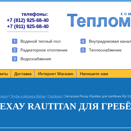
телефоны:
+7 (812) 925-68-40
+7 (911) 925-68-40
Водяной теплый пол
Внутридомовая кана
Радиаторное отопление
Теплоснабжение
Водоснабжение
акты
Доставка
Интернет Магазин
Напишите нам
тинги
\
Трубы и фитинги Rehau
\
Гребёнки
\ Заглушка Рехау Rautitan для гребёнки Rp 1/
ЕХАУ RAUTITAN ДЛЯ ГРЕБЁН