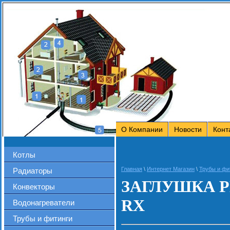
О Компании
Новости
Конт
Котлы
Главная
\
Интернет Магазин
\
Трубы и фи
Радиаторы
ЗАГЛУШКА Р
Конвекторы
RX
Водонагреватели
Трубы и фитинги