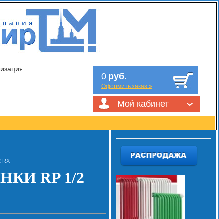
лизация
0
руб.
Оформить заказ »
Мой кабинет
2 RX
КИ RP 1/2