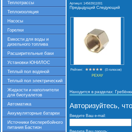
Теплотрассы
Артикул:
14563911001
Предыдущий
Следующий
Теплоизоляция
Насосы
Горелки
Емкости для воды и
дизельного топлива
Расширительные баки
Установки ЮНИЛОС
Рейтинг:
(0 голосов)
Теплый пол водяной
РЕХАУ
Теплый пол электрический
Жидкости и наполнители
Находится в разделах:
Гребёнк
для биотуалетов
Автоматика
Авторизуйтесь, чт
Аккумуляторные батареи
Введите Ваш e-mail:
Источники бесперебойного
питания Бастион
Введите Ваш пароль: