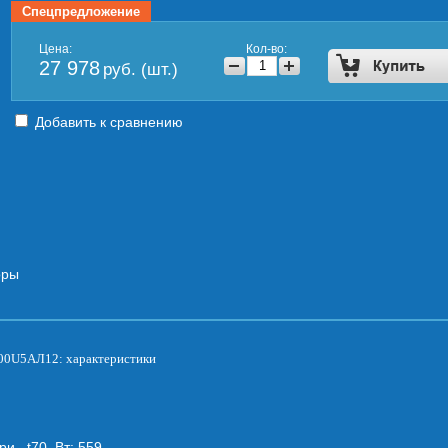
Спецпредложение
Цена:
Кол-во:
27 978
руб. (шт.)
Добавить к сравнению
оры
600U5АЛ12: характеристики
и _t70, Вт:
559