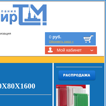
лизация
0
руб.
Оформить заказ »
Мой кабинет
Х80Х1600