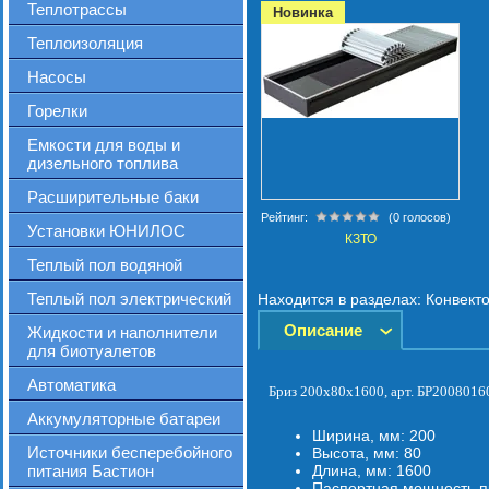
Теплотрассы
Новинка
Теплоизоляция
Насосы
Горелки
Емкости для воды и
дизельного топлива
Расширительные баки
Рейтинг:
(0 голосов)
Установки ЮНИЛОС
КЗТО
Теплый пол водяной
Теплый пол электрический
Находится в разделах:
Конвект
Описание
Жидкости и наполнители
для биотуалетов
Автоматика
Бриз 200х80х1600, арт. БР200801
Аккумуляторные батареи
Ширина, мм:
200
Источники бесперебойного
Высота, мм:
80
питания Бастион
Длина, мм:
1600
Паспортная мощность пр