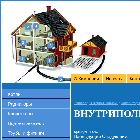
О Компании
Новости
Конт
Котлы
Главная
\
Интернет Магазин
\
Конвекторы
Радиаторы
ВНУТРИПОЛЬ
Конвекторы
Водонагреватели
Артикул:
30694
Трубы и фитинги
Предыдущий
Следующий