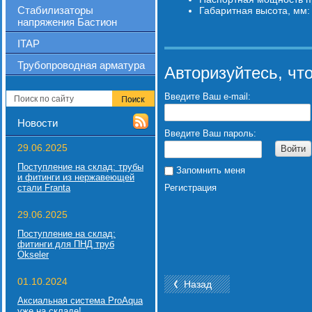
Стабилизаторы
Габаритная высота, мм
напряжения Бастион
ITAP
Трубопроводная арматура
Авторизуйтесь, чт
Введите Ваш e-mail:
Новости
Введите Ваш пароль:
29.06.2025
Войти
Поступление на склад: трубы
Запомнить меня
и фитинги из нержавеющей
стали Franta
Регистрация
29.06.2025
Поступление на склад:
фитинги для ПНД труб
Okseler
01.10.2024
Назад
Аксиальная система ProAqua
уже на складе!