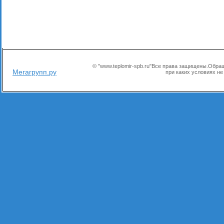
© "www.teplomir-spb.ru"Все права защищены.Обр
Мегагрупп.ру
при каких условиях не