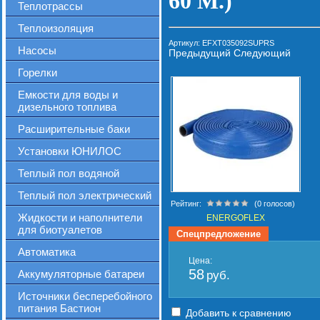
60 М.)
Теплотрассы
Теплоизоляция
Артикул:
EFXT035092SUPRS
Насосы
Предыдущий
Следующий
Горелки
Емкости для воды и
дизельного топлива
Расширительные баки
Установки ЮНИЛОС
Теплый пол водяной
Теплый пол электрический
Рейтинг:
(0 голосов)
Жидкости и наполнители
ENERGOFLEX
для биотуалетов
Спецпредложение
Автоматика
Цена:
58
Аккумуляторные батареи
руб.
Источники бесперебойного
питания Бастион
Добавить к сравнению