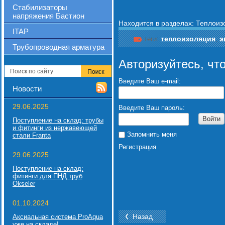
Стабилизаторы
напряжения Бастион
Находится в разделах:
Теплоиз
ITAP
теплоизоляция
э
теги:
,
Трубопроводная арматура
Авторизуйтесь, чт
Введите Ваш e-mail:
Новости
29.06.2025
Введите Ваш пароль:
Войти
Поступление на склад: трубы
и фитинги из нержавеющей
Запомнить меня
стали Franta
Регистрация
29.06.2025
Поступление на склад:
фитинги для ПНД труб
Okseler
01.10.2024
Назад
Аксиальная система ProAqua
уже на складе!