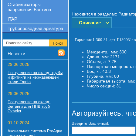
Стабилизаторы
напряжения Бастион
Находится в разделах:
Радиато
ITAP
Описание
Трубопроводная арматура
Гармония 1-300-31, арт. Г130031: 
Межцентр., мм:
300
Новости
Длина, мм:
2171
Объем, л:
7.75
29.06.2025
Паспортная мощность пр
Вес, кг:
40.3
Поступление на склад: трубы
Глубина, мм:
80
и фитинги из нержавеющей
Габаритная высота, мм
стали Franta
Число секций:
31
29.06.2025
Поступление на склад:
фитинги для ПНД труб
Okseler
Авторизуйтесь, чт
01.10.2024
Введите Ваш e-mail:
Аксиальная система ProAqua
уже на складе!