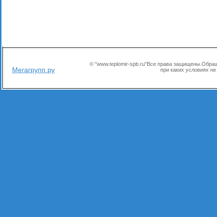
© "www.teplomir-spb.ru"Все права защищены.Обр
Мегагрупп.ру
при каких условиях не