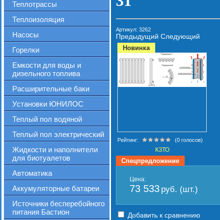
31
Теплотрассы
Теплоизоляция
Артикул:
3262
Насосы
Предыдущий
Следующий
Новинка
Горелки
Емкости для воды и
дизельного топлива
Расширительные баки
Установки ЮНИЛОС
Теплый пол водяной
Теплый пол электрический
Рейтинг:
(0 голосов)
Жидкости и наполнители
КЗТО
для биотуалетов
Спецпредложение
Автоматика
Цена:
73 533
Аккумуляторные батареи
руб. (шт.)
Источники бесперебойного
питания Бастион
Добавить к сравнению