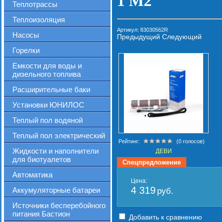
1 М2
Теплотрассы
Теплоизоляция
Артикул:
83030562R
Насосы
Предыдущий
Следующий
Горелки
Емкости для воды и
дизельного топлива
Расширительные баки
Установки ЮНИЛОС
Теплый пол водяной
Теплый пол электрический
Рейтинг:
(0 голосов)
Жидкости и наполнители
ДЕВИ
для биотуалетов
Спецпредложение
Автоматика
Цена:
4 319
Аккумуляторные батареи
руб.
Источники бесперебойного
питания Бастион
Добавить к сравнению