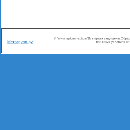
© "www.teplomir-spb.ru"Все права защищены.Обр
Мегагрупп.ру
при каких условиях не