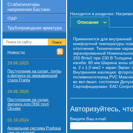
Стабилизаторы
напряжения Бастион
Находится в разделах:
Нагрева
ITAP
Описание
Трубопроводная арматура
Применяется для внутренней 
комфортной температуры пове
отопления. Технические харак
Новости
экранированный Номинальное
150 Вт/м2 при 230 В Толщина
изгиба: 80 мм Ширина зоны об
29.06.2025
м, 2 x 1,0 мм2 + экран Экран
Поступление на склад: трубы
Внутренняя изоляция: фторп
и фитинги из нержавеющей
поливинилхлорид PVC Максима
стали Franta
во вкл./выкл. состоянии Допуск
Сертифицирован: EAC Сопрот
29.06.2025
Поступление на склад:
фитинги для ПНД труб
Авторизуйтесь, чт
Okseler
Введите Ваш e-mail:
01.10.2024
Аксиальная система ProAqua
уже на складе!