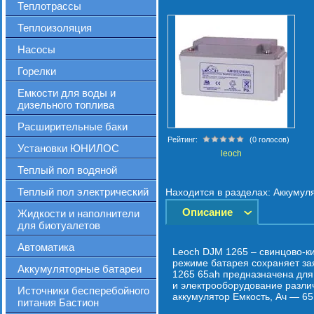
Теплотрассы
Теплоизоляция
Насосы
Горелки
Емкости для воды и
дизельного топлива
Расширительные баки
Рейтинг:
(0 голосов)
Установки ЮНИЛОС
leoch
Теплый пол водяной
Теплый пол электрический
Находится в разделах:
Аккумул
Описание
Жидкости и наполнители
для биотуалетов
Автоматика
Leoch DJM 1265 – свинцово-к
режиме батарея сохраняет за
Аккумуляторные батареи
1265 65ah предназначена для 
и электрооборудование разли
Источники бесперебойного
аккумулятор Емкость, Ач — 6
питания Бастион