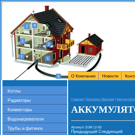
О Компании
Новости
Конт
Котлы
Главная
\
Интернет Магазин
\
Аккумулято
Радиаторы
АККУМУЛЯТО
Конвекторы
Водонагреватели
Артикул:
DJM 12-65
Трубы и фитинги
Предыдущий
Следующий